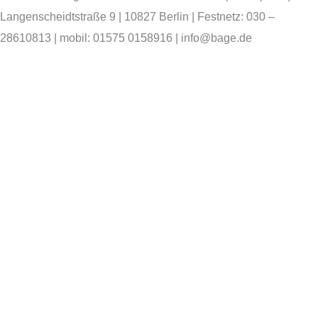
Langenscheidtstraße 9 | 10827 Berlin | Festnetz: 030 –
28610813 | mobil: 01575 0158916 | info@bage.de
Skip to content
Open
toolbar
Instrumente für digitale Barrierefreiheit
Text vergrößern
Text verkleinern
Graustufen
Hoher Kontrast
Negativer Kontrast
Heller Hintergrund
Links unterstreichen
Lesbare Schriftart